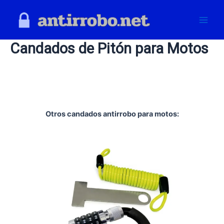
Skip
to
Main
content
Candados de Pitón para Motos
Men
Otros candados antirrobo para motos: