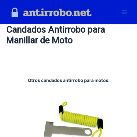
Skip
to
Main
content
Candados Antirrobo para
Men
Manillar de Moto
Otros candados antirrobo para motos: